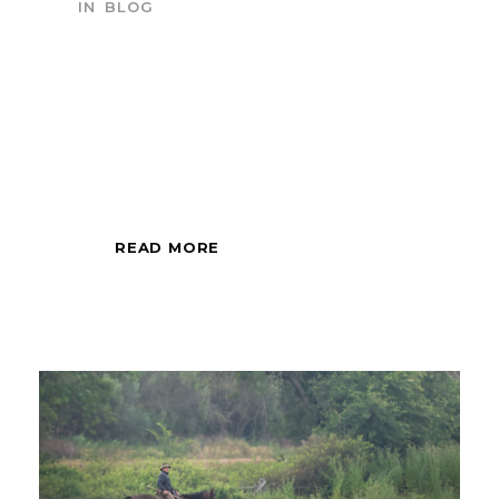
IN
BLOG
Sessione fotografica
di mezza giornata,
all'alba o al tramonto.
READ MORE