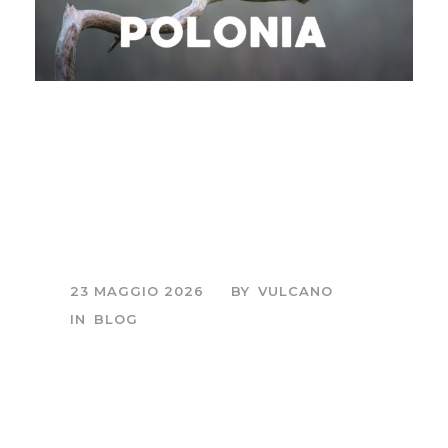
Fotografia bisonti in
Polonia: la foresta
primordiale di
Białowieża
23 MAGGIO 2026
BY
VULCANO
IN
BLOG
Sessione fotografica
di mezza giornata,