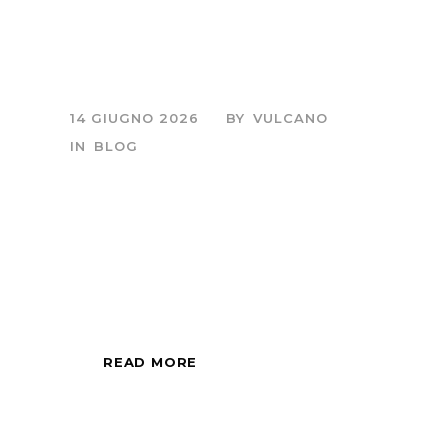
Maremma: la
straordinaria storia di
un ritorno
14 GIUGNO 2026
BY
VULCANO
IN
BLOG
Sessione fotografica
di mezza giornata,
all'alba o al tramonto.
READ MORE