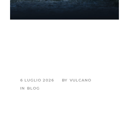
Abruzzo in autunno: il
bramito del cervo e la
magia della fotografia
naturalistica
6 LUGLIO 2026
BY
VULCANO
IN
BLOG
Sessione fotografica
di mezza giornata,
all'alba o al tramonto.