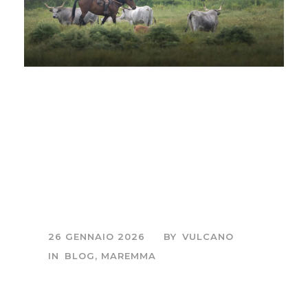
Maremma selvaggia: il
cuore nascosto della
Toscana dove la
natura è ancora
padrona
26 GENNAIO 2026
BY
VULCANO
IN
BLOG
,
MAREMMA
Sessione fotografica