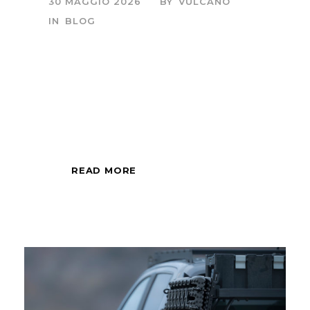
30 MAGGIO 2026
BY
VULCANO
IN
BLOG
Sessione fotografica
di mezza giornata,
all'alba o al tramonto.
READ MORE