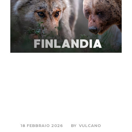
Fotografia
naturalistica in
Finlandia: orsi, lupi e
capanni nella foresta
boreale
18 FEBBRAIO 2026
BY
VULCANO