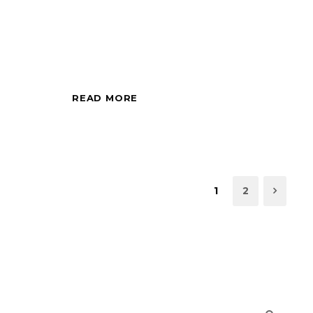
di mezza giornata,
all'alba o al tramonto.
READ MORE
1
2