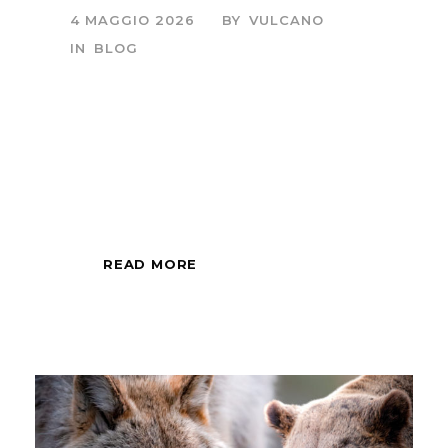
4 MAGGIO 2026
BY
VULCANO
IN
BLOG
Sessione fotografica
di mezza giornata,
all'alba o al tramonto.
READ MORE