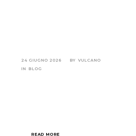
Come nasce una
fotografia
naturalistica: dietro
uno scatto wildlife
24 GIUGNO 2026
BY
VULCANO
IN
BLOG
Sessione fotografica
di mezza giornata,
all'alba o al tramonto.
READ MORE