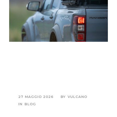
Attrezzatura
fotografia
naturalistica: il mio
setup sul campo
27 MAGGIO 2026
BY
VULCANO
IN
BLOG