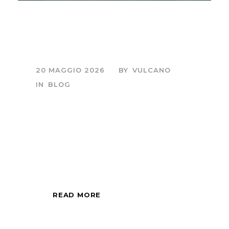
Slovenia-Nelle foreste
dell’orso bruno
20 MAGGIO 2026
BY
VULCANO
IN
BLOG
Sessione fotografica
di mezza giornata,
all'alba o al tramonto.
READ MORE