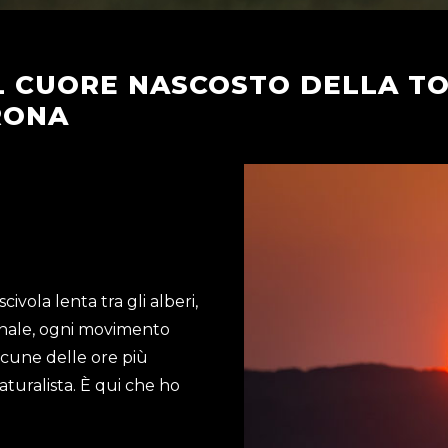
L CUORE NASCOSTO DELLA T
RONA
civola lenta tra gli alberi,
gnale, ogni movimento
lcune delle ore più
aturalista. È qui che ho