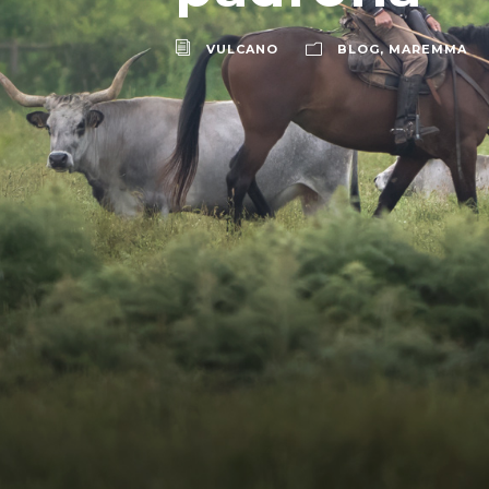
VULCANO
BLOG
,
MAREMMA