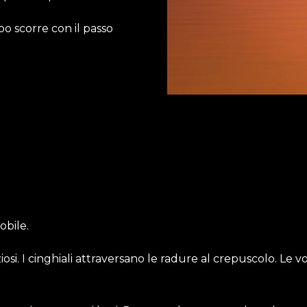
po scorre con il passo
bile.
ziosi. I cinghiali attraversano le radure al crepuscolo. Le v