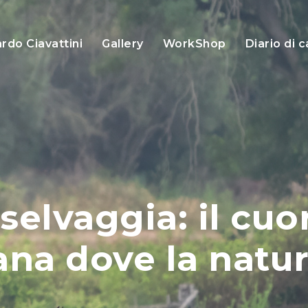
rdo Ciavattini
Gallery
WorkShop
Diario di
lvaggia: il cuo
ana dove la natu