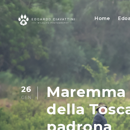
Home
Edoa
Maremma se
26
GEN
della Tosc
padrona