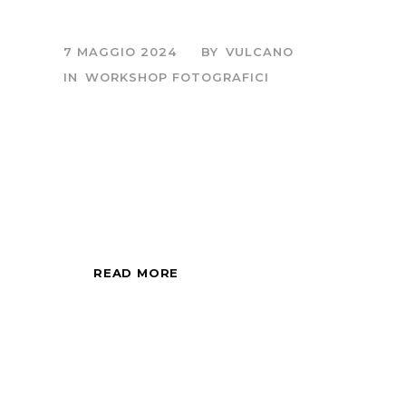
Parco della Maremma
7 MAGGIO 2024
BY
VULCANO
IN
WORKSHOP FOTOGRAFICI
Sessione fotografica
di mezza giornata,
all'alba o al tramonto.
READ MORE