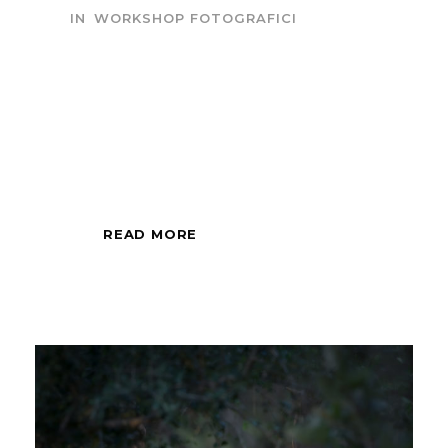
IN
WORKSHOP FOTOGRAFICI
Sessione fotografica
di mezza giornata,
all'alba o al tramonto.
READ MORE