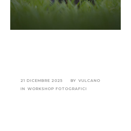
Sessioni fotografiche
all’alba e al tramonto
– Ibis eremita
21 DICEMBRE 2025
BY
VULCANO
IN
WORKSHOP FOTOGRAFICI
Sessione fotografica
di mezza giornata,
all'alba o al tramonto.