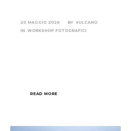
Maremma Experience
20 MAGGIO 2026
BY
VULCANO
IN
WORKSHOP FOTOGRAFICI
Sessione fotografica
di mezza giornata,
all'alba o al tramonto.
READ MORE