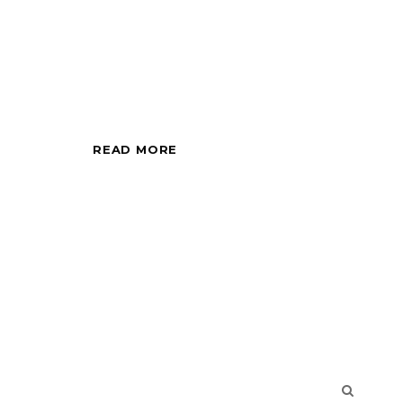
Sessione fotografica
di mezza giornata,
all'alba o al tramonto.
READ MORE