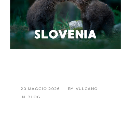
Slovenia-Nelle foreste
dell’orso bruno
20 MAGGIO 2026
BY
VULCANO
IN
BLOG
Sessione fotografica
di mezza giornata,