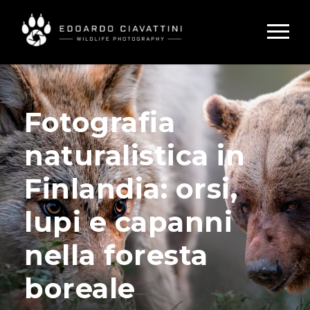
Fotografia
naturalistica in
Finlandia: orsi,
lupi e capanni
nella foresta
boreale