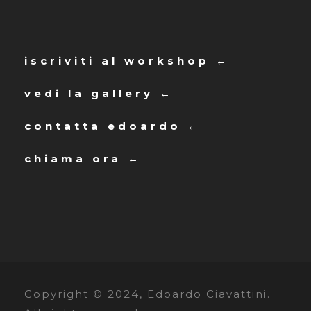
iscriviti al workshop ←
vedi la gallery ←
contatta edoardo ←
chiama ora ←
Copyright © 2024, Edoardo Ciavattini.