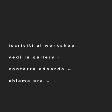
iscriviti al workshop ←
vedi la gallery ←
contatta edoardo ←
chiama ora ←