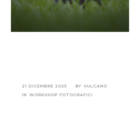
Sessioni fotografiche
all’alba e al tramonto
– Ibis eremita
21 DICEMBRE 2025
BY
VULCANO
IN
WORKSHOP FOTOGRAFICI
Sessione fotografica
di mezza giornata,
all'alba o al tramonto.