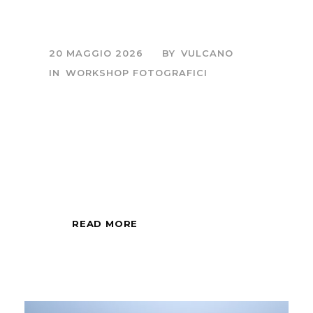
Maremma Experience
20 MAGGIO 2026
BY
VULCANO
IN
WORKSHOP FOTOGRAFICI
Sessione fotografica
di mezza giornata,
all'alba o al tramonto.
READ MORE